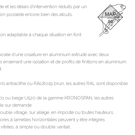
de et les délais d'intervention réduits par un
son possède encore bien des atouts,
ation adaptable à chaque situation en font
osée d'une ossature en aluminium extrudé avec deux
errant une isolation et de profils de finitions en aluminium.
t.
 antracithe ou RAL8019 brun, les autres RAL sont disponible
01 ou beige U520 de la gamme KRONOSPAN, les autres
ible sur demande.
ouble vitrage, sur allège, en imposte ou toutes hauteurs.
tores à lamelles horizontales peuvent y être intégrés.
vitrées, à simple ou double vantail.