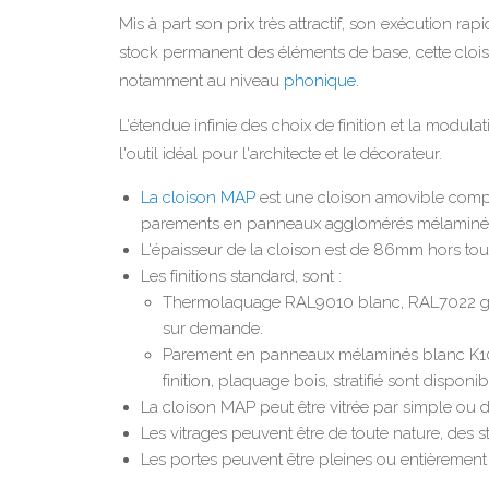
Mis à part son prix très attractif, son exécution rapi
stock permanent des éléments de base, cette cloi
notamment au niveau
phonique
.
L'étendue infinie des choix de finition et la modul
l'outil idéal pour l'architecte et le décorateur.
La cloison MAP
est une cloison amovible comp
parements en panneaux agglomérés mélaminés ens
L'épaisseur de la cloison est de 86mm hors tou
Les finitions standard, sont :
Thermolaquage RAL9010 blanc, RAL7022 gris
sur demande.
Parement en panneaux mélaminés blanc K1
finition, plaquage bois, stratifié sont dispon
La cloison MAP peut être vitrée par simple ou d
Les vitrages peuvent être de toute nature, des s
Les portes peuvent être pleines ou entièrement 