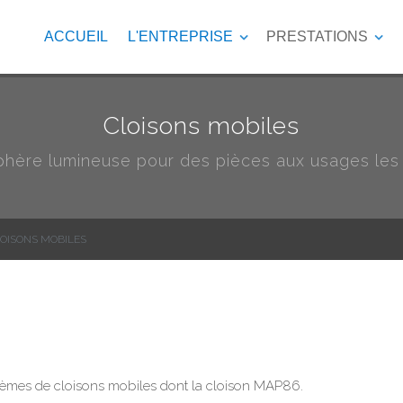
ACCUEIL
L'ENTREPRISE
PRESTATIONS
Cloisons mobiles
hère lumineuse pour des pièces aux usages les p
OISONS MOBILES
èmes de cloisons mobiles dont la cloison MAP86.