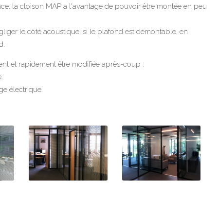
lace, la cloison MAP a l'avantage de pouvoir être montée en peu
gliger le côté acoustique, si le plafond est démontable, en
d.
ment et rapidement être modifiée après-coup :
.
ge électrique.